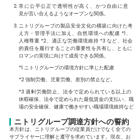
常に
公
平
公正
で
透明
性が高く、か
つ
自
由
に
意
見
が
言
い合
え
るよ
う
な
オ
ープンな
関係
。
ニトリグループの製品安全
文
化の
構築
に向けた
考
え
方・管理手
法
に加
え
、自
然
環境
への
配慮 *1
、
人
権尊重 *2
、適
正
な労働環境
維
持
*3
など、社会
的
責任
を
履
行するこ
との
重要
性を
共
有し、ともに
ロ
マ
ンの実
現
に向けて
成長
で
き
る
関係
。
*1
ニトリグループの環境方
針
に
準
じた
配慮
*2
強
制
労働、
児童
労働、
差別
の
禁止
など。
*3
過剰
労働
防止
、
法令
で定められている
以
上の
休
暇
確保、
法令
で定められた
最低賃金
の
支払
い、職
場の安全確保、
健康
で働
き
やすい職場環境
維
持など
ニトリグループ調達方針への誓約
本方針は、ニトリグループの従業員だけでなく全ての
サプライヤーに理解と遵守を求めています。現在、お