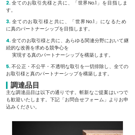
2.
全てのお取
引
先様と
共
に、「
世界
No.1
」を目指しま
す。
3.
全てのお取
引
様と
共
に、「
世界
No.1
」になるため
に
真
の
パ
ート
ナ
ー
シ
ップを目指しま
す。
4.
全てのお取
引
様と
共
に、
あ
ら
ゆ
る
関連分野
において継
続的な改善を
求
める
競争心
を
実
現
する
真
の
パ
ート
ナ
ー
シ
ップを
構築
します。
5.
不公正
・
不公
平・
不透明
な取
引
を
一
切
排除
し、全ての
お取
引
様と
真
の
パ
ート
ナ
ー
シ
ップ
を
構築
します。
調達品目
主な
調達
品目は
以下
の通りです。
斬新
な
ご
提
案
はい
つ
で
も
歓迎
いたします。
下記
「お問合
せ
フ
ォ
ーム」よりお
申
込
みください。