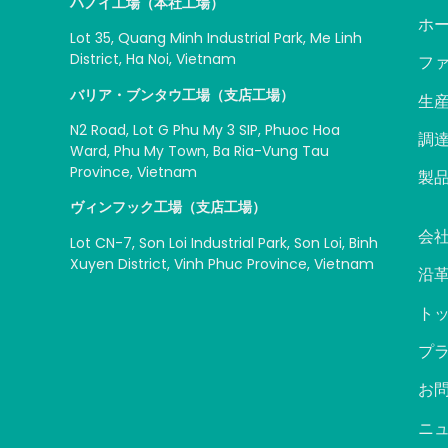
ハノイ工場（本社工場）
ホ
Lot 35, Quang Minh Industrial Park, Me Linh
District, Ha Noi, Vietnam
フ
バリア・ブンタウ工場（支店工場）
生
N2 Road, Lot G Phu My 3 SIP, Phuoc Hoa
調
Ward, Phu My Town, Ba Ria-Vung Tau
Province, Vietnam
製
ヴィンフック工場（支店工場）
会
Lot CN-7, Son Loi Industrial Park, Son Loi, Binh
Xuyen District, Vinh Phuc Province, Vietnam
沿
ト
プ
お
ニ