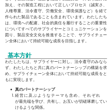
加え、その製造工程において正しいプロセス（誠実さ、
人権尊重、法令遵守、労働安全、環境保護など）を経て
作られた製品であることも含まれています。わたしたち
は、環境への配慮、社会的責任を履行することの重要性
についてすべてのサプライヤーとコミュニケーションを
図り、製品安全文化を推進することで、サプライチェー
ン全体において持続可能な成長を目指します。
基本方針
わたしたちは、サプライヤーに対し、法令遵守のみなら
ず、わたしたちと共に真のパートナーシップの構築を求
め、サプライチェーン全体において持続可能な成長をと
もに実現します。
真
の
パ
ート
ナ
ー
シ
ップ
経営
に及
ぶ
よ
う
な
テ
ー
マ
も
含
め、それ
ぞ
れ
が
最
先
端
を
学
び、
共
有し、お
互
いが切
磋
琢磨
してい
けるよ
う
な
関係
。