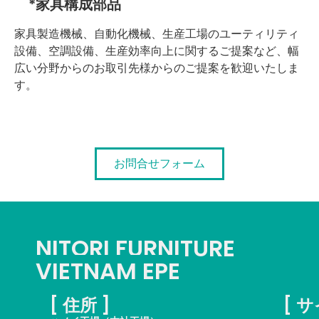
*家具構成部品
家具製造機
械
、自動化機
械
、生産工場の
ユ
ー
テ
ィリ
テ
ィ
設備、
空調
設備、生産効率向上
に
関
する
ご
提
案
など、
幅
広
い
分野
からのお取
引
先様からの
ご
提
案
を
歓迎
いたしま
す。
お問合せフォーム
NITORI FURNITURE
VIETNAM EPE
[ 住所 ]
[ 