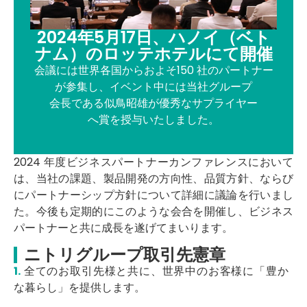
2024年5月17日、ハノイ（ベト
ナム）のロッテホテルにて開催
会議には
世界各国
からおよそ
150
社の
パ
ート
ナ
ー
が参
集
し、イ
ベ
ント中には当社
グループ
会
長
で
あ
る
似鳥昭雄
が
優秀
なサプ
ラ
イ
ヤ
ー
へ
賞
を
授
与いたしました。
2024 年度ビジネスパートナーカンファレンスにおいて
は、当社の課題、製品開発の方向性、品質方針、ならび
にパートナーシップ方針について詳細に議論を行いまし
た。今後も定期的にこのような会合を開催し、ビジネス
パートナーと共に成長を遂げてまいります。
ニトリグループ取引先憲章
1.
全てのお取
引
先様と
共
に、
世界
中のお客様に「
豊
か
な
暮
らし」を提供します
。