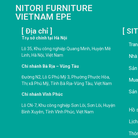
NITORI FURNITURE
VIETNAM EPE
[ Địa chỉ ]
[ SI
Trụ sở chính tại Hà Nội
Tran
Lô 35, Khu công nghiệp Quang Minh, Huyện Mê
Linh, Hà Nội, Việt Nam
Nhà
Chi nhánh Bà Rịa – Vũng Tàu
Sản
Đường N2, Lô G Phú Mỹ 3, Phường Phước Hòa,
Mua
Thị xã Phú Mỹ, Tỉnh Bà Rịa-Vũng Tàu, Việt Nam
Sản
Chi nhánh Vĩnh Phúc
Lô CN-7, Khu công nghiệp Sơn Lôi, Sơn Lôi, Huyện
Hồ s
Bình Xuyên, Tỉnh Vĩnh Phúc, Việt Nam
Lịch
Thôn